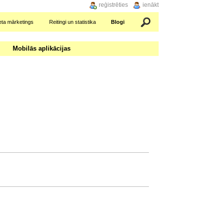
reģistrēties
ienākt
eta mārketings
Reitingi un statistika
Blogi
Meklēšana
Mobilās aplikācijas