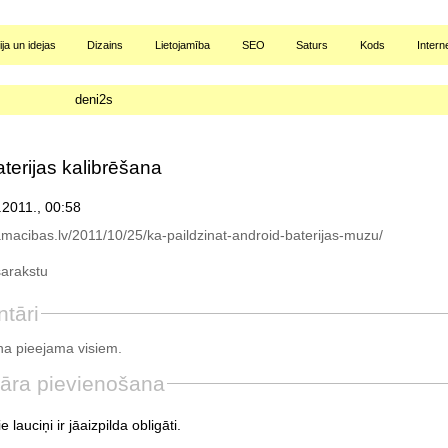
ja un idejas
Dizains
Lietojamība
SEO
Saturs
Kods
Intern
deni2s
terijas kalibrēšana
.2011., 00:58
macibas.lv/2011/10/25/ka-paildzinat-android-baterijas-muzu/
sarakstu
tāri
a pieejama visiem.
āra pievienošana
e lauciņi ir jāaizpilda obligāti.