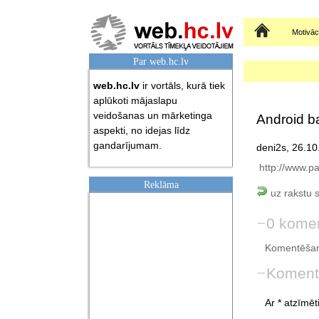
Sākumlapa
Motivāci
Par web.hc.lv
web.hc.lv
ir vortāls, kurā tiek
aplūkoti mājaslapu
veidošanas un mārketinga
Android ba
aspekti, no idejas līdz
gandarījumam.
deni2s, 26.10
http://www.pa
Reklāma
uz rakstu 
0 komen
Komentēšan
Koment
Ar * atzīmēti