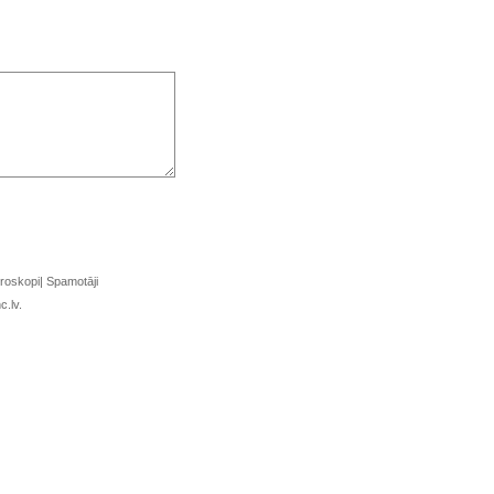
roskopi
|
Spamotāji
c.lv.