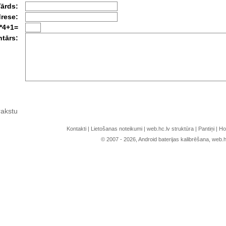
Vārds:
drese:
*4+1=
tārs:
rakstu
Kontakti
|
Lietošanas noteikumi
|
web.hc.lv struktūra
|
Pantiņi
|
Ho
© 2007 - 2026, Android baterijas kalibrēšana, web.h