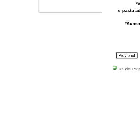
*
e-pasta a
*Komen
uz ziņu sa