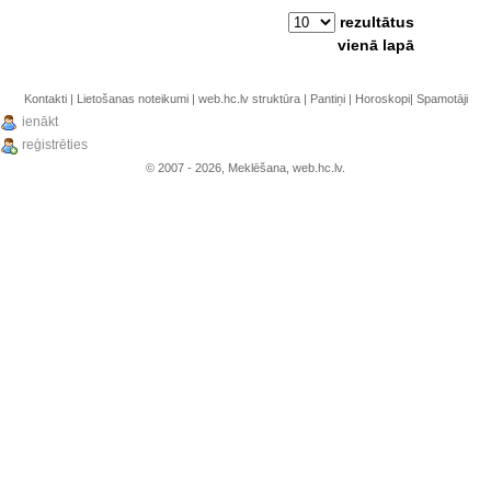
rezultātus
vienā lapā
Kontakti
|
Lietošanas noteikumi
|
web.hc.lv struktūra
|
Pantiņi
|
Horoskopi
|
Spamotāji
ienākt
reģistrēties
© 2007 - 2026, Meklēšana, web.hc.lv.