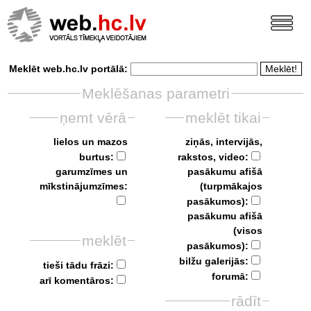
Meklēt web.hc.lv portālā:
Meklēšanas parametri
ņemt vērā
meklēt tikai
lielos un mazos
ziņās, intervijās,
burtus:
rakstos, video:
garumzīmes un
pasākumu afišā
mīkstinājumzīmes:
(turpmākajos
pasākumos):
pasākumu afišā
(visos
meklēt
pasākumos):
bilžu galerijās:
tieši tādu frāzi:
forumā:
arī komentāros:
rādīt