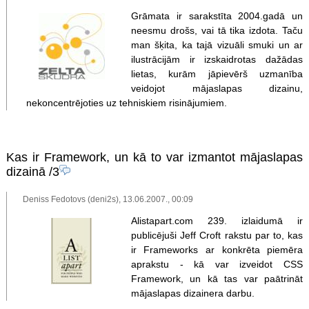
Grāmata ir sarakstīta 2004.gadā un
neesmu drošs, vai tā tika izdota. Taču
man šķita, ka tajā vizuāli smuki un ar
ilustrācijām ir izskaidrotas dažādas
lietas, kurām jāpievērš uzmanība
veidojot mājaslapas dizainu,
nekoncentrējoties uz tehniskiem risinājumiem.
Kas ir Framework, un kā to var izmantot mājaslapas
dizainā
/3
Deniss Fedotovs (deni2s), 13.06.2007., 00:09
Alistapart.com 239. izlaidumā ir
publicējuši Jeff Croft rakstu par to, kas
ir Frameworks ar konkrēta piemēra
aprakstu - kā var izveidot CSS
Framework, un kā tas var paātrināt
mājaslapas dizainera darbu.