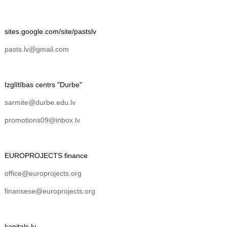
sites.google.com/site/pastslv
pasts.lv@gmail.com
Izglītības centrs "Durbe"
sarmite@durbe.edu.lv
promotions09@inbox.lv
EUROPROJECTS finance
office@europrojects.org
finansese@europrojects.org
kapitals.lv