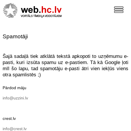
Spamotāji
Šajā sadaļā tiek atklātā tekstā apkopoti to uzņēmumu e-
pasti, kuri izsūta spamu uz e-pastiem. Tā kā Google ļoti
mīl šo lapu, tad spamotāju e-pasti ātri vien iekļūs viens
otra spamlistēs ;)
Pārdod māju
info@uzzini.lv
crest.lv
info@crest.lv