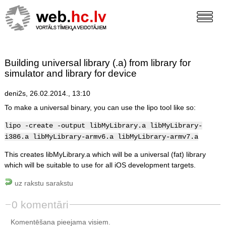
Building universal library (.a) from library for
simulator and library for device
deni2s, 26.02.2014., 13:10
To make a universal binary, you can use the lipo tool like so:
lipo -create -output libMyLibrary.a libMyLibrary-
i386.a libMyLibrary-armv6.a libMyLibrary-armv7.a
This creates libMyLibrary.a which will be a universal (fat) library
which will be suitable to use for all iOS development targets.
uz rakstu sarakstu
0 komentāri
Komentēšana pieejama visiem.