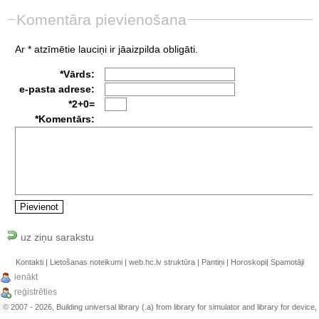
Komentāra pievienošana
Ar * atzīmētie lauciņi ir jāaizpilda obligāti.
*Vārds:
e-pasta adrese:
*2+0=
*Komentārs:
uz ziņu sarakstu
Kontakti
|
Lietošanas noteikumi
|
web.hc.lv struktūra
|
Pantiņi
|
Horoskopi
|
Spamotāji
ienākt
reģistrēties
© 2007 - 2026, Building universal library (.a) from library for simulator and library for device,