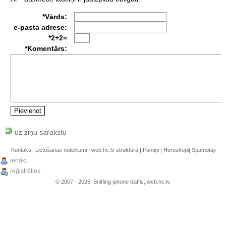
*Vārds:
e-pasta adrese:
*2+2=
*Komentārs:
uz ziņu sarakstu
Kontakti
|
Lietošanas noteikumi
|
web.hc.lv struktūra
|
Pantiņi
|
Horoskopi
|
Spamotāji
ienākt
reģistrēties
© 2007 - 2026, Sniffing iphone traffic, web.hc.lv.