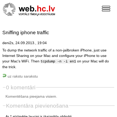
Sniffing iphone traffic
deni2s, 24.09.2013., 19:04
To dump the network traffic of a non-jailbroken iPhone, just use
Internet Sharing on your Mac and configure your iPhone to use
your Mac's WiFi. Then
on your Mac will do
tcpdump -n -i en1
the trick.
uz rakstu sarakstu
0 komentāri
Komentēšana pieejama visiem.
Komentāra pievienošana
Ar * atzīmētie lauciņi ir jāaizpilda obligāti.