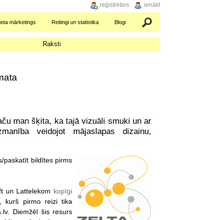
reģistrēties
ienākt
neta mārketings
Reitingi un statistika
Blogi
Meklēšana
Raksti
mata
ču man šķita, ka tajā vizuāli smuki un ar
zmanība veidojot mājaslapas dizainu,
/paskatīt bildītes pirms
oft un Lattelekom
kopīgi
kurš pirmo reizi tika
lv. Diemžēl šis resurs