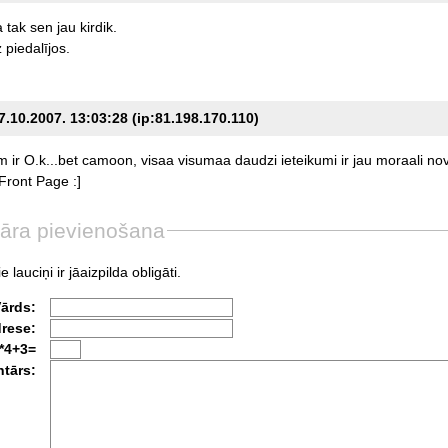
a
tak
sen
jau
kirdik.
z
piedalījos.
7.10.2007. 13:03:28 (ip:81.198.170.110)
em
ir
O.k...bet
camoon,
visaa
visumaa
daudzi
ieteikumi
ir
jau
moraali
nov
Front
Page
:]
āra pievienošana
e lauciņi ir jāaizpilda obligāti.
Vārds:
drese:
*4+3=
tārs: