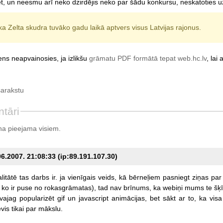
ēt, un neesmu arī neko dzirdējis neko par šādu konkursu, neskatoties u
ka Zelta skudra tuvāko gadu laikā aptvers visus Latvijas rajonus.
ens neapvainosies, ja izlikšu
grāmatu PDF formātā tepat web.hc.lv
, lai
sarakstu
tāri
a pieejama visiem.
6.2007. 21:08:33 (ip:89.191.107.30)
litātē
tas
darbs
ir.
ja
vienīgais
veids,
kā
bērneļiem
pasniegt
ziņas
par
ko
ir
puse
no
rokasgrāmatas),
tad
nav
brīnums,
ka
webiņi
mums
te
šķī
vajag
popularizēt
gif
un
javascript
animācijas,
bet
sākt
ar
to,
ka
visa
vis
tikai
par
mākslu.