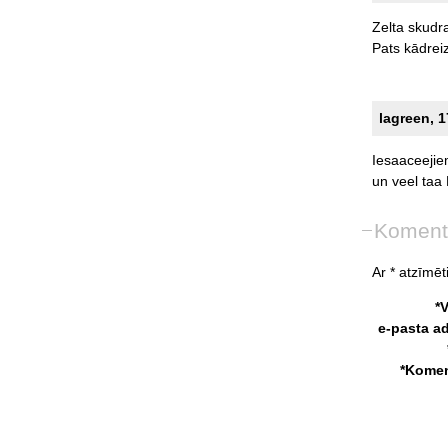
Zelta
skudr
Pats
kādrei
lagreen, 1
Iesaaceeji
un
veel
taa
Koment
Ar * atzīmēti
*
e-pasta a
*Komen