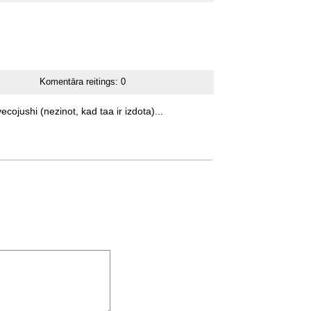
Komentāra reitings:
0
ecojushi
(nezinot,
kad
taa
ir
izdota)...