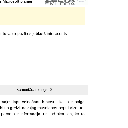
z Microsoft plāniem:
 ar to var iepazīties jebkurš interesents.
Komentāra reitings:
0
mājas
lapu
veidošanu
ir
stāstīt,
ka
tā
ir
baigā
bi
un
greizi.
nevajag
mūsdienās
popularizēt
to,
pamatā
ir
informācija.
un
tad
skatīties,
kā
to