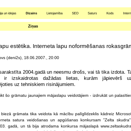
ja un idejas
Dizains
Lietojamība
SEO
Saturs
Kods
Inter
Ziņas
lapu estētika. Interneta lapu noformēšanas rokasgrā
vs (deni2s), 18.06.2007., 20:00
sarakstīta 2004.gadā un neesmu drošs, vai tā tika izdota. Ta
ām ir izskaidrotas dažādas lietas, kurām jāpievērš u
joties uz tehniskiem risinājumiem.
ikt šo grāmatu jaunajiem mājaslapu veidotājiem - izdrukāt un palasīties
biezā grāmata tika veidota kā mācību palīglīdzeklis kādreiz Micros
rneta satura veidošanas un apgūšanas konkursam "Zelta skudra", 
003. gadā, un tā bija atrodama konkursa mājaslapā www.zeltaskudra.