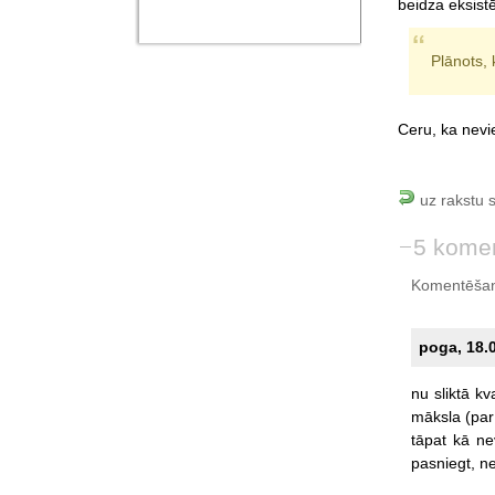
beidza eksist
Plānots, 
Ceru, ka nevi
uz rakstu 
5 komen
Komentēšan
poga, 18.0
nu
sliktā
kva
māksla
(par
tāpat
kā
ne
pasniegt,
ne