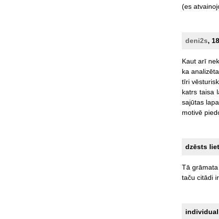
(es
atvainoj
deni2s
, 1
Kaut
arī
ne
ka
analizēt
tīri
vēsturis
katrs
taisa
sajūtas
lapa
motivē
pied
dzēsts lie
Tā
grāmata
taču
citādi
ir
individual