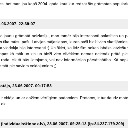
os,
bet
man
jau
kopš
2004.
gada
kaut
kur
redzot
šīs
grāmatas
populari
8.06.2007. 22:39:07
ko
jaunu
grāmatā
neizlasīju,
man
tomēr
bija
interesanti
palasīties
un
p
as
tika
mūsu
pašu
Latvijas
mājaslapas,
kuras
paši
bieži
vien
skatījāmies
ka
viedokļa
bija
interesanti
:)
Un
šķiet,
ka
līdz
šim
nekas
labāks
latviešu
lapas
kā
māk
un
zin
un
bieži
vien
cilvēkiem
nemaz
neienāk
prātā
pi
rada,
cik
tā
būs
lietojama,
vai
nav
informācijas
pārsātinātība.
Kā
nopi
omāt
pie
saviem
veidojumiem
;)
totājs, 23.06.2007. 00:17:53
ir
vidēja
un
ar
dažiem
vērtīgiem
padomiem.
Protams,
ir
tur
daudz
mate
ok.
 (individuals
inbox.lv), 28.06.2007. 09:25:13 (ip:84.237.179.209)