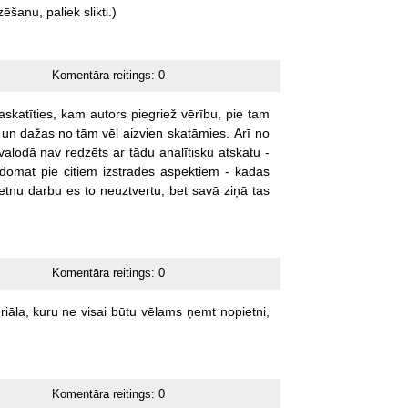
zēšanu,
paliek
slikti.)
Komentāra reitings:
0
askatīties,
kam
autors
piegriež
vērību,
pie
tam
un
dažas
no
tām
vēl
aizvien
skatāmies.
Arī
no
valodā
nav
redzēts
ar
tādu
analītisku
atskatu
-
edomāt
pie
citiem
izstrādes
aspektiem
-
kādas
etnu
darbu
es
to
neuztvertu,
bet
savā
ziņā
tas
Komentāra reitings:
0
riāla,
kuru
ne
visai
būtu
vēlams
ņemt
nopietni,
Komentāra reitings:
0