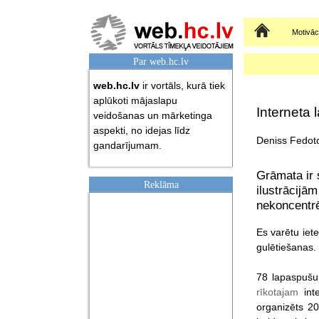
Sākumlapa
Motivāci
Par web.hc.lv
web.hc.lv
ir vortāls, kurā tiek
aplūkoti mājaslapu
Interneta 
veidošanas un mārketinga
aspekti, no idejas līdz
Deniss Fedoto
gandarījumam.
Grāmata ir 
Reklāma
ilustrācij
nekoncentrē
Es varētu iete
gulētiešanas.
78 lapaspušu 
rīkotajam
inte
organizēts 2