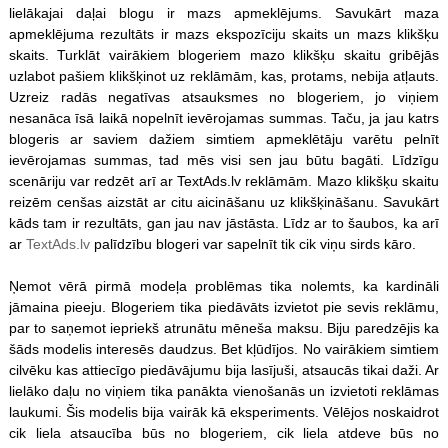
lielākajai daļai blogu ir mazs apmeklējums. Savukārt maza
apmeklējuma rezultāts ir mazs ekspozīciju skaits un mazs klikšķu
skaits. Turklāt vairākiem blogeriem mazo klikšķu skaitu gribējās
uzlabot pašiem klikšķinot uz reklāmām, kas, protams, nebija atļauts.
Uzreiz radās negatīvas atsauksmes no blogeriem, jo viņiem
nesanāca īsā laikā nopelnīt ievērojamas summas. Taču, ja jau katrs
blogeris ar saviem dažiem simtiem apmeklētāju varētu pelnīt
ievērojamas summas, tad mēs visi sen jau būtu bagāti. Līdzīgu
scenāriju var redzēt arī ar TextAds.lv reklāmām. Mazo klikšķu skaitu
reizēm cenšas aizstāt ar citu aicināšanu uz klikšķināšanu. Savukārt
kāds tam ir rezultāts, gan jau nav jāstāsta. Līdz ar to šaubos, ka arī
ar
TextAds.lv
palīdzību blogeri var sapelnīt tik cik viņu sirds kāro.
Ņemot vērā pirmā modeļa problēmas tika nolemts, ka kardināli
jāmaina pieeju. Blogeriem tika piedāvāts izvietot pie sevis reklāmu,
par to saņemot iepriekš atrunātu mēneša maksu. Biju paredzējis ka
šāds modelis interesēs daudzus. Bet kļūdījos. No vairākiem simtiem
cilvēku kas attiecīgo piedāvājumu bija lasījuši, atsaucās tikai daži. Ar
lielāko daļu no viņiem tika panākta vienošanās un izvietoti reklāmas
laukumi. Šis modelis bija vairāk kā eksperiments. Vēlējos noskaidrot
cik liela atsaucība būs no blogeriem, cik liela atdeve būs no