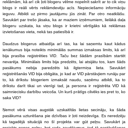
reklāmām, kā arī cik ļoti blogeru vēlme nopelnīt sakrīt ar to cik viņu
blogs ir reāli vērts reklāmdevēju acīs. Nepieciešamo informāciju
ieguvu. Atbildi uz pirmo jautājumu jūs zināt. Par otro neatklāšu.
Savukārt par trešo jāsaka, ka ar maziem izņēmumiem, lielākā daļa
blogeru uzskata, ka viņu blogs ir krietni vērtīgāks kā reklāmas
izvietošanas vieta, nekā tas patiesībā ir.
Daudzus blogerus atbaidīja arī tas, ka lai saņemtu kaut kādus
ienākumus bija noteikts minimālās summas izmaksas limits, kā arī
bija prasība reģistrēties VID. Taču bez šādām prasībām startēt
nevarēja. Minimālais limits bija predzēts, lai atsijātu tos, kam šāds
pasākums nebija paredzēts kā ilgtermiņa lieta. Savukārt
reģistrēšanās VID bija obligāta, jo kad ar VID pārstāvjiem runāju par
to, kā drīkstu blogeriem izmaksāt naudu, saņēmu atbildi, ka to
drīkstu darīt tikai un vienīgi tad, ja persona ir reģistrēta VID kā
saimniecisku darbību veicoša. Un kurš prātīgs cilvēks ies pret to, ko
saka VID?
Ņemot vērā visas augstāk uzskaitītās lietas secināju, ka šāda
pasākuma uzturēšana pie dzīvības ir ļoti neizdevīga. Es neredzēju
kā tagadējā situācijā no šī projekta var gūt peļņu. Savukārt ja
projekts nenes peļņu, bet rada zaudējumus, tad tā pastāvēšanas