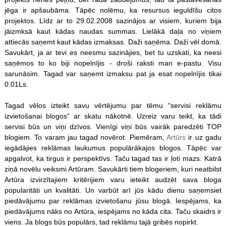
jēga ir apšaubāma. Tāpēc nolēmu, ka resursus ieguldīšu citos
projektos. Līdz ar to 29.02.2008 sazinājos ar visiem, kuriem bija
jāizmksā kaut kādas naudas summas. Lielākā daļa no viņiem
attiecās saņemt kaut kādas izmaksas. Daži saņēma. Daži vēl domā.
Savukārt, ja ar tevi es neesmu sazinājies, bet tu uzskati, ka neesi
saņēmos to ko biji nopelnījis - droši raksti man e-pastu. Visu
sarunāsim. Tagad var saņemt izmaksu pat ja esat nopelnījis tikai
0.01Ls.
Tagad vēlos izteikt savu vērtējumu par tēmu “servisi reklāmu
izvietošanai blogos” ar skatu nākotnē. Uzreiz varu teikt, ka tādi
servisi būs un viņi dzīvos. Vienīgi viņi būs vairāk paredzēti TOP
blogiem. To varam jau tagad novērot. Piemēram,
Artūrs
ir uz gadu
iegādājies reklāmas laukumus populārākajos blogos. Tāpēc var
apgalvot, ka tirgus ir perspektīvs. Taču tagad tas ir ļoti mazs. Katrā
ziņā novēlu veiksmi Artūram. Savukārti tiem blogeriem, kuri neatbilst
Artūra izvirzītajiem kritērijiem varu ieteikt audzēt sava bloga
popularitāti un kvalitāti. Un varbūt arī jūs kādu dienu saņemsiet
piedāvājumu par reklāmas izvietošanu jūsu blogā. Iespējams, ka
piedāvājums nāks no Artūra, iespējams no kāda cita. Taču skaidrs ir
viens. Ja blogs būs populārs, tad reklāmu tajā gribēs nopirkt.