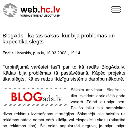
BlogAds - kā tas sākās, kur bija problēmas un
kāpēc tika slēgts
Endijs Lisovskis, pup.lv, 16.03.2008., 19:14
Turpinājumā varēsiet lasīt par to kā radās BlogAds.lv.
Kādas bija problēmas tā pastāvēšanā. Kāpēc projekts
tika slēgts. Kā es redzu līdzīgu sistēmu darbību nākotnē.
Sāksim ar vēsturi.
BlogAds.lv
tika izveidots iepriekšējā gada
vasarā. Tātad jau stipri sen.
Pa šo laiku tika nomainitas
divas reklāmu izvietošanas stratēģijas. Sākotnējā bija balstīta uz
reklāmas atdevi ņemot vērā klikšķu vai ekspozīciju skaitu (atkarībā
no reklāmas tipa). Šis veids popularitāti neguva, jo stipri, stipri