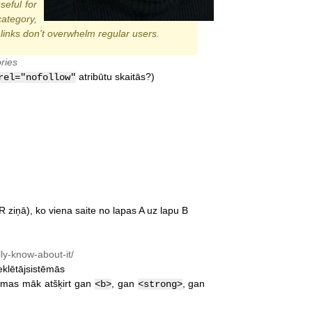
seful for
category,
r links don't overwhelm regular users.
ries
atribūtu skaitās?)
rel="nofollow"
R ziņā), ko viena saite no lapas A uz lapu B
y-know-about-it/
eklētājsistēmās
stēmas māk atšķirt gan
, gan
, gan
<b>
<strong>