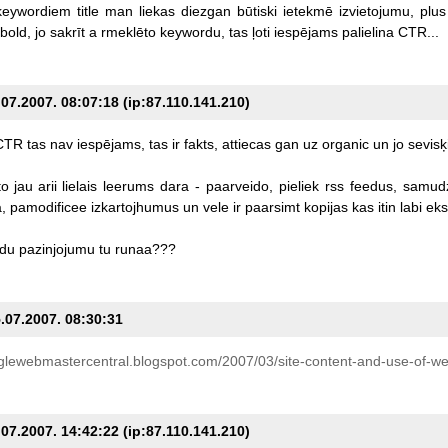
keywordiem
title
man
liekas
diezgan
būtiski
ietekmē
izvietojumu,
plus
bold,
jo
sakrīt
a
rmeklēto
keywordu,
tas
ļoti
iespējams
palielina
CTR...
07.2007. 08:07:18 (ip:87.110.141.210)
CTR
tas
nav
iespējams,
tas
ir
fakts,
attiecas
gan
uz
organic
un
jo
sevisķ
to
jau
arii
lielais
leerums
dara
-
paarveido,
pieliek
rss
feedus,
samudz
,
pamodificee
izkartojhumus
un
vele
ir
paarsimt
kopijas
kas
itin
labi
eks
du
pazinjojumu
tu
runaa???
5.07.2007. 08:30:31
lewebmastercentral.blogspot.com/2007/03/site-content-and-use-of-we
07.2007. 14:42:22 (ip:87.110.141.210)