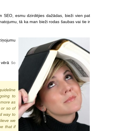
un SEO, esmu dzirdējies dažādas, bieži vien pat
atojumu, tā ka man bieži rodas šaubas vai tie ir
aziņojumu
t vērā
šo
uideline
going to
s more as
 or so of
d way to
elieve we
e that if