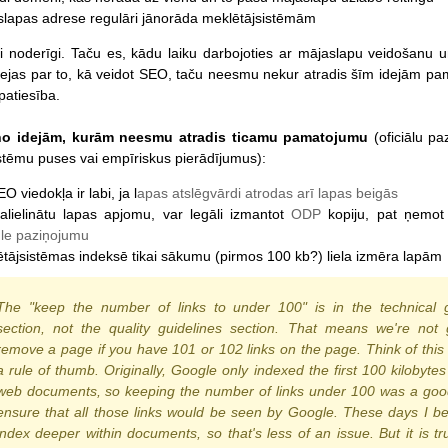
lapas adrese regulāri jānorāda meklētājsistēmām
ti noderīgi. Taču es, kādu laiku darbojoties ar mājaslapu veidošanu 
dejas par to, kā veidot SEO, taču neesmu nekur atradis šīm idejām pam
patiesība.
 no idejām, kurām neesmu atradis ticamu pamatojumu
(oficiālu p
stēmu puses vai empīriskus pierādījumus):
O viedokļa ir labi, ja l
apas atslēgvārdi atrodas arī lapas beigās
alielinātu lapas apjomu, var legāli izmantot
ODP
kopiju, pat ņemo
le paziņojumu
tājsistēmas indeksē tikai sākumu (pirmos 100 kb?) liela izmēra lapām
The "keep the number of links to under 100" is in the technical g
section, not the quality guidelines section. That means we're not 
remove a page if you have 101 or 102 links on the page. Think of thi
a rule of thumb. Originally, Google only indexed the first 100 kilobytes
web documents, so keeping the number of links under 100 was a goo
ensure that all those links would be seen by Google. These days I b
index deeper within documents, so that's less of an issue. But it is tru