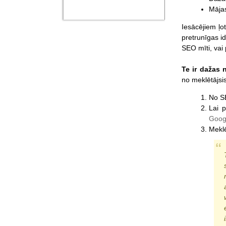
Mājas
Iesācējiem ļo
pretrunīgas i
SEO mīti, vai 
Te ir dažas
no meklētājsi
No SE
Lai p
Goog
Meklē