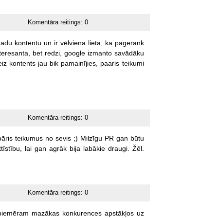
Komentāra reitings:
0
aadu
kontentu
un
ir
vēlviena
lieta,
ka
pagerank
teresanta,
bet
redzi,
google
izmanto
savādāku
eiz
kontents
jau
bik
pamainījies,
paaris
teikumi
Komentāra reitings:
0
pāris
teikumus
no
sevis
;)
Milzīgu
PR
gan
būtu
ttīstību,
lai
gan
agrāk
bija
labākie
draugi.
Žēl.
Komentāra reitings:
0
piemēram
mazākas
konkurences
apstākļos
uz