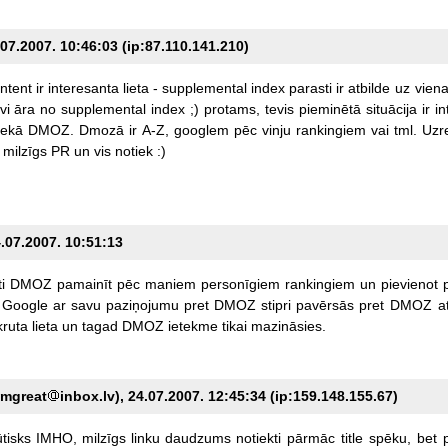
07.2007. 10:46:03 (ip:87.110.141.210)
ntent
ir
interesanta
lieta
-
supplemental
index
parasti
ir
atbilde
uz
vien
vi
āra
no
supplemental
index
;)
protams,
tevis
pieminētā
situācija
ir
in
ekā
DMOZ.
Dmozā
ir
A-Z,
googlem
pēc
vinju
rankingiem
vai
tml.
Uzr
milzīgs
PR
un
vis
notiek
:)
4.07.2007. 10:51:13
i
DMOZ
pamainīt
pēc
maniem
personīgiem
rankingiem
un
pievienot
Google
ar
savu
paziņojumu
pret
DMOZ
stipri
pavērsās
pret
DMOZ
a
kruta
lieta
un
tagad
DMOZ
ietekme
tikai
mazināsies.
amgreat
inbox.lv), 24.07.2007. 12:45:34 (ip:159.148.155.67)
tisks
IMHO,
milzīgs
linku
daudzums
notiekti
pārmāc
title
spēku,
bet