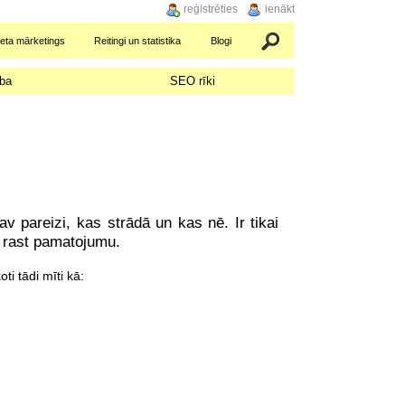
reģistrēties
ienākt
neta mārketings
Reitingi un statistika
Blogi
Meklēšana
ba
SEO rīki
av pareizi, kas strādā un kas nē. Ir tikai
i rast pamatojumu.
ti tādi mīti kā: