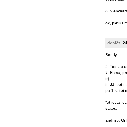
8.
Vienkaar
ok,
pietiks
m
deni2s
, 2
Sandy:
2.
Tad
jau
a
7.
Esmu,
pr
ir).
8.
Jā,
bet
n
pa
1
saitei
"attiecas
uz
saites.
andrisp:
Gri