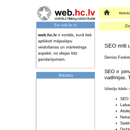
Sākumlapa
Motivāci
Par web.hc.lv
Zi
web.hc.lv
ir vortāls, kurā tiek
aplūkoti mājaslapu
SEO mīti 
veidošanas un mārketinga
aspekti, no idejas līdz
Deniss Fedoto
gandarījumam.
SEO ir joma
Reklāma
vadlīnijas.
Izlasīju kādu
SEO v
Labam
Atslē
Nekad
Saitē
Dažād