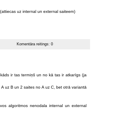
(attiecas
uz
internal
un
external
saiteem)
Komentāra reitings:
0
kāds
ir
tas
termiņš
un
no
kā
tas
ir
atkarīgs
(ja
A
uz
B
un
2
saites
no
A
uz
C,
bet
otrā
variantā
vos
algoritmos
nenodala
internal
un
external