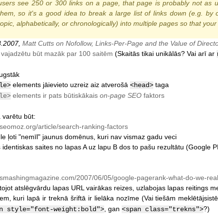
users see 250 or 300 links on a page, that page is probably not as u
them, so it's a good idea to break a large list of links down (e.g. by 
topic, alphabetically, or chronologically) into multiple pages so that you
8.2007,
Matt Cutts on Nofollow, Links-Per-Page and the Value of Directo
vajadzētu būt mazāk par 100 saitēm
(Skaitās tikai unikālās? Vai arī ar
ugstāk
elements jāievieto uzreiz aiz atverošā
taga
le>
<head>
elements ir pats būtiskākais
on-page SEO
faktors
le>
ā varētu būt:
eomoz.org/article/search-ranking-factors
e ļoti "nemīl" jaunus domēnus, kuri nav vismaz gadu veci
 identiskas saites no lapas A uz lapu B dos to pašu rezultātu (Google P
smashingmagazine.com/2007/06/05/google-pagerank-what-do-we-reall
tojot atslēgvārdu lapas URL vairākas reizes, uzlabojas lapas reitings m
em, kuri lapā ir treknā šriftā ir lielāka nozīme (Vai tiešām meklētājsi
, gan
?)
n style="font-weight:bold">
<span class="trekns">