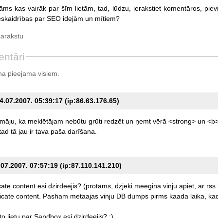
ms kas vairāk par šīm lietām, tad, lūdzu, ierakstiet komentāros, piev
 neskaidrības par SEO idejām un mītiem?
sarakstu
ntāri
a pieejama visiem.
4.07.2007. 05:39:17 (ip:86.63.176.65)
māju,
ka
meklētājam
nebūtu
grūti
redzēt
un
ņemt
vērā
<strong>
un
<b>
tad
tā
jau
ir
tava
paša
darīšana.
07.2007. 07:57:19 (ip:87.110.141.210)
cate
content
esi
dzirdeejis?
(protams,
dzjeki
meegina
vinju
apiet,
ar
rss
icate
content.
Pasham
metaajas
vinju
DB
dumps
pirms
kaada
laika,
ka
to
lietu
par
Sandbox
esi
dzirdeejis?
:)