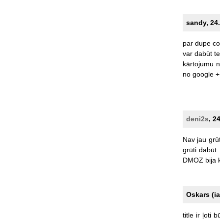
sandy, 24.
par
dupe
co
var
dabūt
te
kārtojumu
n
no
google
+
deni2s
, 2
Nav
jau
grūt
grūti
dabūt.
DMOZ
bija
Oskars (i
title
ir
ļoti
bū