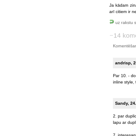
Ja kādam zinā
arī citiem ir
uz rakstu 
14 kome
Komentēšan
andrisp, 2
Par
10.
-
do
inline
style,
Sandy, 24.
2.
par
dupli
lapu
ar
dupl
7.
interesan