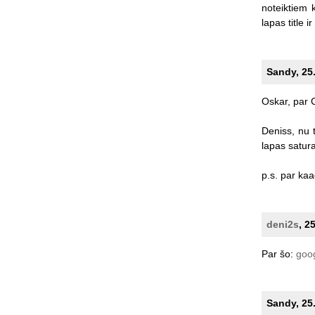
noteiktiem
lapas
title
ir
Sandy, 25.
Oskar,
par
Deniss,
nu
lapas
satura
p.s.
par
kaa
deni2s
, 2
Par
šo:
goog
Sandy, 25.