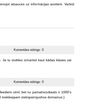
ienojot atsauces uz informācijas avotiem. Varbūt
Komentāra reitings:
0
.
Ja
tu
izvēlies
izmantot
kaut
kādas
klases
vai
Komentāra reitings:
0
feediem
utml,
bet
nu
pamatrezultaats
ir
1000's
d
mekleejaam
izekspairojushos
domainus:)