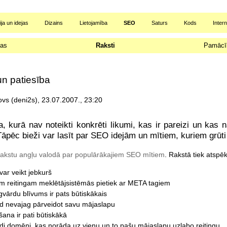
ja un idejas
Dizains
Lietojamība
SEO
Saturs
Kods
Inter
ņas
Raksti
Pamācī
un patiesība
vs (deni2s), 23.07.2007., 23:20
, kurā nav noteikti konkrēti likumi, kas ir pareizi un kas n
 Tāpēc bieži var lasīt par SEO idejām un mītiem, kuriem grūt
rakstu angļu valodā par populārākajiem SEO mītiem
. Rakstā tiek atspēko
ar veikt jebkurš
 reitingam meklētājsistēmās pietiek ar META tagiem
gvārdu blīvums ir pats būtiskākais
 nevajag pārveidot savu mājaslapu
šana ir pati būtiskākā
i domēni, kas norāda uz vienu un to pašu mājaslapu uzlabo reitingu