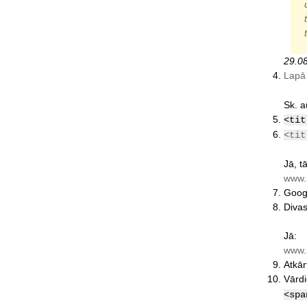
29.0
Lapā 
Sk. a
<tit
<tit
Jā, t
www.s
Googl
Divas
Jā:
www.
Atkār
Vārdi
<spa