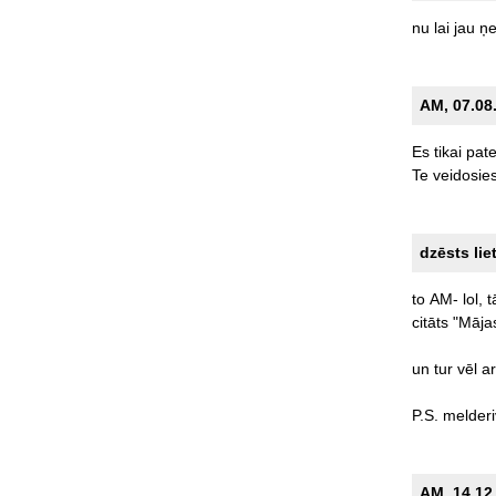
nu
lai
jau
ņ
AM, 07.08.
Es
tikai
pate
Te
veidosie
dzēsts lie
to
AM-
lol,
t
citāts
"Māja
un
tur
vēl
ar
P.S.
melderi
AM, 14.12.