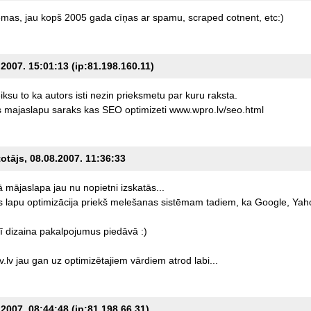
emas,
jau
kopš
2005
gada
cīņas
ar
spamu,
scraped
cotnent,
etc:)
2007. 15:01:13 (ip:81.198.160.11)
iksu
to
ka
autors
isti
nezin
prieksmetu
par
kuru
raksta.
s
majaslapu
saraks
kas
SEO
optimizeti
www.wpro.lv/seo.html
totājs, 08.08.2007. 11:36:33
ā
mājaslapa
jau
nu
nopietni
izskatās...
s
lapu
optimizācija
priekš
melešanas
sistēmam
tadiem,
ka
Google,
Yaho
ī
dizaina
pakalpojumus
piedāvā
:)
v.lv
jau
gan
uz
optimizētajiem
vārdiem
atrod
labi...
2007. 08:44:48 (ip:81.198.66.31)