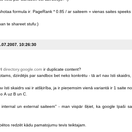
shotaa
formula
ir:
PageRank
*
0.85
/
ar
saiteem
=
vienas
saites
speeks
an
te
shareet
stufu:)
4.07.2007. 10:26:30
rī
directory.google.com
ir
duplicate
content?
otams,
dzirdējis
par
sandbox
bet
neko
konkrētu
-
tā
arī
nav
īsti
skaidrs,
av
īsti
skaidrs
vai
ir
atšķirība,
ja
ir
pieņemsim
vienā
variantā
ir
1
saite
no
no
A
uz
B
un
C.
internal
un
external
saiteem"
-
man
vispār
šķiet,
ka
google
īpaši
sa
bētos
redzēt
kādu
pamatojumu
tevis
teiktajam.