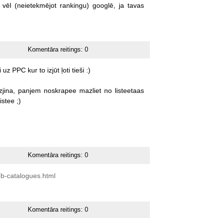
vēl
(neietekmējot
rankingu)
googlē,
ja
tavas
Komentāra reitings:
0
i
uz
PPC
kur
to
izjūt
ļoti
tieši
:)
jina,
panjem
noskrapee
mazliet
no
listeetaas
istee
;)
Komentāra reitings:
0
b-catalogues.html
Komentāra reitings:
0