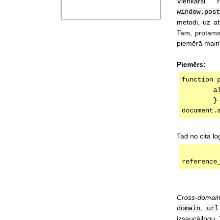
Vienkārši
window.post
metodi, uz att
Tam, protams
piemērā main
Piemērs:
function 
	
	}
document.
Tad no cita lo
reference
Cross-domai
,
domain
url
izsaucējlogu. 