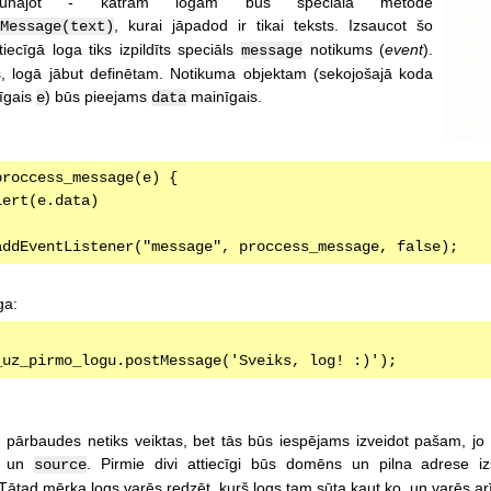
 runājot - katram logam būs speciāla metode
, kurai jāpadod ir tikai teksts. Izsaucot šo
Message(text)
iecīgā loga tiks izpildīts speciāls
notikums (
event
).
message
, logā jābut definētam. Notikuma objektam (sekojošajā koda
īgais
) būs pieejams
mainīgais.
e
data
proccess_message(e) {
alert(e.data)
addEventListener("message", proccess_message, false);
ga:
_uz_pirmo_logu.postMessage('Sveiks, log! :)');
n
pārbaudes netiks veiktas, bet tās būs iespējams izveidot pašam, jo
un
. Pirmie divi attiecīgi būs domēns un pilna adrese 
source
Tātad mērķa logs varēs redzēt, kurš logs tam sūta kaut ko, un varēs arī