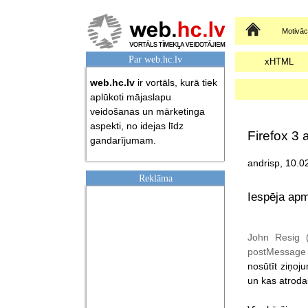
Sākumlapa
Motivāci
Par web.hc.lv
xHTML
web.hc.lv
ir vortāls, kurā tiek
aplūkoti mājaslapu
veidošanas un mārketinga
aspekti, no idejas līdz
Firefox 3 
gandarījumam.
andrisp, 10.0
Reklāma
Iespēja apma
John Resig (
postMessage
nosūtīt ziņoj
un kas atroda