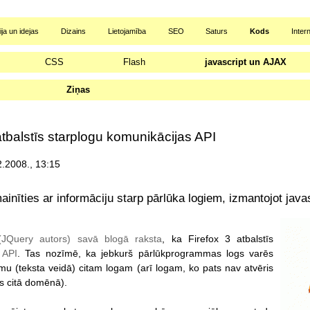
ja un idejas
Dizains
Lietojamība
SEO
Saturs
Kods
Inter
CSS
Flash
javascript un AJAX
Ziņas
atbalstīs starplogu komunikācijas API
2.2008., 13:15
inīties ar informāciju starp pārlūka logiem, izmantojot javas
JQuery autors) savā blogā raksta
, ka Firefox 3 atbalstīs
 API
. Tas nozīmē, ka jebkurš pārlūkprogrammas logs varēs
umu (teksta veidā) citam logam (arī logam, ko pats nav atvēris
s citā domēnā).