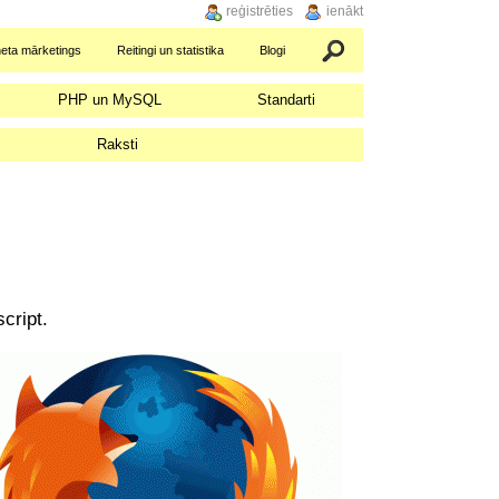
reģistrēties
ienākt
neta mārketings
Reitingi un statistika
Blogi
Meklēšana
PHP un MySQL
Standarti
Raksti
cript.