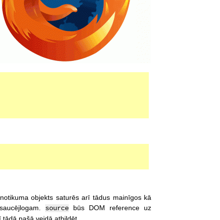
 notikuma objekts saturēs arī tādus mainīgos kā
izsaucējlogam.
būs DOM reference uz
source
 tādā pašā veidā atbildēt.