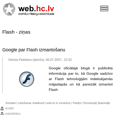
Flash - ziņas
Google par Flash izmantošanu
Deniss Fedotovs (deni2s), 06.07.2007., 22:52
Google oficiālajā blogā ir publicēta
informācija par to, kā Google sadzīvo
ar Flash tehnoloģijām indeksējamās
mājaslapās un kā pareizāk izmantot
Flash.
Kontakti
|
Lietošanas noteikumi
|
web.hc.lv struktūra
|
Pantiņi
|
Horoskopi
|
Spamotāji
ienākt
reģistrēties