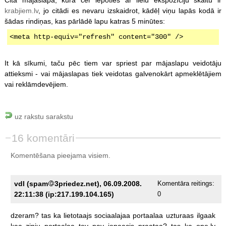
krabjiem.lv
, jo citādi es nevaru izskaidrot, kādēļ viņu lapās kodā ir
šādas rindiņas, kas pārlādē lapu katras 5 minūtes:
<meta http-equiv="refresh" content="300" />
It kā sīkumi, taču pēc tiem var spriest par mājaslapu veidotāju
attieksmi - vai mājaslapas tiek veidotas galvenokārt apmeklētājiem
vai reklāmdevējiem.
uz rakstu sarakstu
16 komentāri
Komentēšana pieejama visiem.
vdl (spam
3priedez.net), 06.09.2008.
Komentāra reitings:
22:11:38 (ip:217.199.104.165)
0
dzeram?
tas
ka
lietotaajs
sociaalajaa
portaalaa
uzturaas
ilgaak
kaa
zinju
portaalaa
tev
nav
ienaacis
praataa?
tas
ka
one.lv