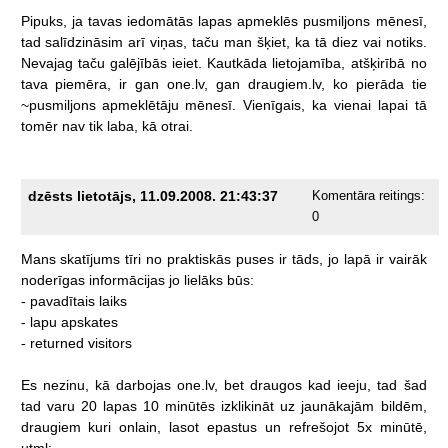
Pipuks,
ja
tavas
iedomātās
lapas
apmeklēs
pusmiljons
mēnesī,
tad
salīdzināsim
arī
viņas,
taču
man
šķiet,
ka
tā
diez
vai
notiks.
Nevajag
taču
galējībās
ieiet.
Kautkāda
lietojamība,
atšķirībā
no
tava
piemēra,
ir
gan
one.lv,
gan
draugiem.lv,
ko
pierāda
tie
~pusmiljons
apmeklētāju
mēnesī.
Vienīgais,
ka
vienai
lapai
tā
tomēr
nav
tik
laba,
kā
otrai.
dzēsts lietotājs, 11.09.2008. 21:43:37
Komentāra reitings:
0
Mans
skatījums
tīri
no
praktiskās
puses
ir
tāds,
jo
lapā
ir
vairāk
noderīgas
informācijas
jo
lielāks
būs:
-
pavadītais
laiks
-
lapu
apskates
-
returned
visitors
Es
nezinu,
kā
darbojas
one.lv,
bet
draugos
kad
ieeju,
tad
šad
tad
varu
20
lapas
10
minūtēs
izklikināt
uz
jaunākajām
bildēm,
draugiem
kuri
onlain,
lasot
epastus
un
refrešojot
5x
minūtē,
utml;