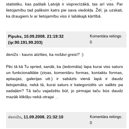
statistiku,
kas
pašlaik
Latvijā
ir
visprecīzākā,
tas
arī
viss.
Par
lietojamību
tad
paliksim
katrs
pie
sava
viedokļa.
Žēl,
ja
uzskati,
ka
draugiem.lv
ar
lietojamību
viss
ir
labākajā
kārtībā.
Pipuks, 10.09.2008. 21:19:32
Komentāra reitings:
(ip:90.191.99.203)
0
deni2s
-
kauns
atzīties,
ka
nošāvi
greizi?
:)
Pēc
tā
kā
Tu
spried,
sanāk,
ka
(iedomāta)
lapa
kurai
viss
saturs
un
funkcionalitāte
(ziņas,
komentāru
formas,
kontaktu
formas,
aptaujas,
galerijas
utt.)
ir
sabāzts
vienā
lapā
ir
daudz
lietojamāka,
nekā
tā,
kurai
saturs
ir
kategorizēts
un
salikts
pa
sadaļām?
Tā
taču
vajadzētu
būt,
jo
pirmajai
taču
būs
daudz
mazāk
klikšķu
nekā
otrajai
...
deni2s
, 11.09.2008. 21:32:10
Komentāra reitings:
0