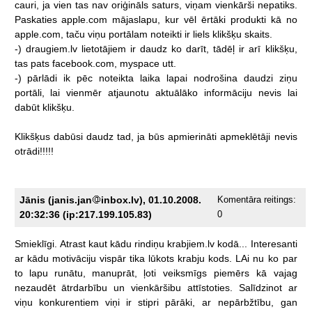
cauri,
ja
vien
tas
nav
oriģināls
saturs,
viņam
vienkārši
nepatiks.
Paskaties
apple.com
mājaslapu,
kur
vēl
ērtāki
produkti
kā
no
apple.com,
taču
viņu
portālam
noteikti
ir
liels
klikšķu
skaits.
-)
draugiem.lv
lietotājiem
ir
daudz
ko
darīt,
tādēļ
ir
arī
klikšķu,
tas
pats
facebook.com,
myspace
utt.
-)
pārlādi
ik
pēc
noteikta
laika
lapai
nodrošina
daudzi
ziņu
portāli,
lai
vienmēr
atjaunotu
aktuālāko
informāciju
nevis
lai
dabūt
klikšķu.
Klikšķus
dabūsi
daudz
tad,
ja
būs
apmierināti
apmeklētāji
nevis
otrādi!!!!!
Jānis (janis.jan
inbox.lv), 01.10.2008.
Komentāra reitings:
20:32:36 (ip:217.199.105.83)
0
Smieklīgi.
Atrast
kaut
kādu
rindiņu
krabjiem.lv
kodā...
Interesanti
ar
kādu
motivāciju
vispār
tika
lūkots
krabju
kods.
LAi
nu
ko
par
to
lapu
runātu,
manuprāt,
ļoti
veiksmīgs
piemērs
kā
vajag
nezaudēt
ātrdarbību
un
vienkāršibu
attīstoties.
Salīdzinot
ar
viņu
konkurentiem
viņi
ir
stipri
pārāki,
ar
nepārbžtību,
gan