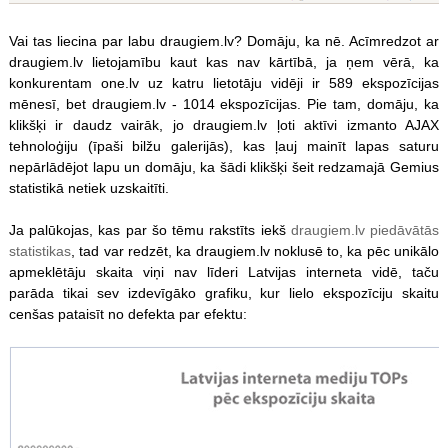
Vai tas liecina par labu draugiem.lv? Domāju, ka nē. Acīmredzot ar
draugiem.lv lietojamību kaut kas nav kārtībā, ja ņem vērā, ka
konkurentam one.lv uz katru lietotāju vidēji ir 589 ekspozīcijas
mēnesī, bet draugiem.lv - 1014 ekspozīcijas. Pie tam, domāju, ka
klikšķi ir daudz vairāk, jo draugiem.lv ļoti aktīvi izmanto AJAX
tehnoloģiju (īpaši bilžu galerijās), kas ļauj mainīt lapas saturu
nepārlādējot lapu un domāju, ka šādi klikšķi šeit redzamajā Gemius
statistikā netiek uzskaitīti.
Ja palūkojas, kas par šo tēmu rakstīts iekš
draugiem.lv piedāvātās
statistikas
, tad var redzēt, ka draugiem.lv noklusē to, ka pēc unikālo
apmeklētāju skaita viņi nav līderi Latvijas interneta vidē, taču
parāda tikai sev izdevīgāko grafiku, kur lielo ekspozīciju skaitu
cenšas pataisīt no defekta par efektu: