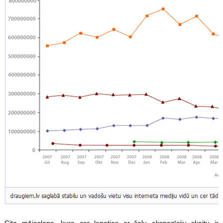
Cita mājaslapa, kura cer lepoties ar lielu ekspozīciju skaitu ir