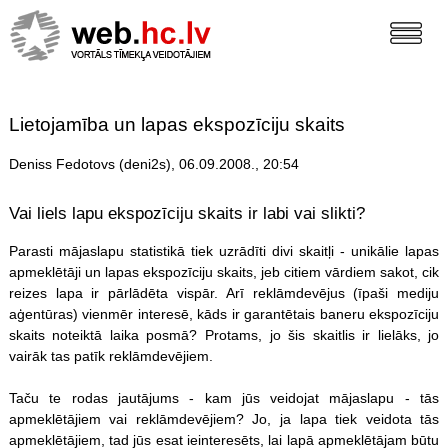
Lietojamība un lapas ekspozīciju skaits
Deniss Fedotovs (deni2s), 06.09.2008., 20:54
Vai liels lapu ekspozīciju skaits ir labi vai slikti?
Parasti mājaslapu statistikā tiek uzrādīti divi skaitļi - unikālie lapas
apmeklētāji un lapas ekspozīciju skaits, jeb citiem vārdiem sakot, cik
reizes lapa ir pārlādēta vispār. Arī reklāmdevējus (īpaši mediju
aģentūras) vienmēr interesē, kāds ir garantētais baneru ekspozīciju
skaits noteiktā laika posmā? Protams, jo šis skaitlis ir lielāks, jo
vairāk tas patīk reklāmdevējiem.
Taču te rodas jautājums - kam jūs veidojat mājaslapu - tās
apmeklētājiem vai reklāmdevējiem? Jo, ja lapa tiek veidota tās
apmeklētājiem, tad jūs esat ieinteresēts, lai lapā apmeklētājam būtu