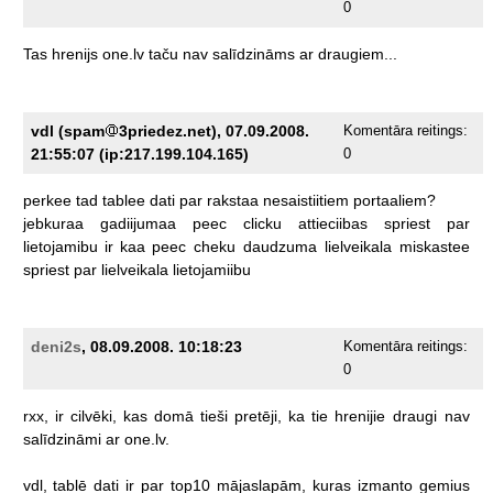
0
Tas
hrenijs
one.lv
taču
nav
salīdzināms
ar
draugiem...
vdl (spam
3priedez.net), 07.09.2008.
Komentāra reitings:
21:55:07 (ip:217.199.104.165)
0
perkee
tad
tablee
dati
par
rakstaa
nesaistiitiem
portaaliem?
jebkuraa
gadiijumaa
peec
clicku
attieciibas
spriest
par
lietojamibu
ir
kaa
peec
cheku
daudzuma
lielveikala
miskastee
spriest
par
lielveikala
lietojamiibu
deni2s
, 08.09.2008. 10:18:23
Komentāra reitings:
0
rxx,
ir
cilvēki,
kas
domā
tieši
pretēji,
ka
tie
hrenijie
draugi
nav
salīdzināmi
ar
one.lv.
vdl,
tablē
dati
ir
par
top10
mājaslapām,
kuras
izmanto
gemius