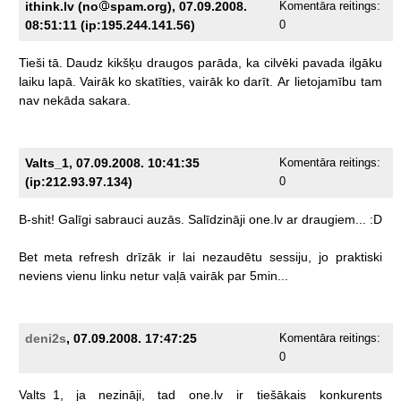
ithink.lv (no
spam.org), 07.09.2008.
Komentāra reitings:
08:51:11 (ip:195.244.141.56)
0
Tieši
tā.
Daudz
kikšķu
draugos
parāda,
ka
cilvēki
pavada
ilgāku
laiku
lapā.
Vairāk
ko
skatīties,
vairāk
ko
darīt.
Ar
lietojamību
tam
nav
nekāda
sakara.
Valts_1, 07.09.2008. 10:41:35
Komentāra reitings:
(ip:212.93.97.134)
0
B-shit!
Galīgi
sabrauci
auzās.
Salīdzināji
one.lv
ar
draugiem...
:D
Bet
meta
refresh
drīzāk
ir
lai
nezaudētu
sessiju,
jo
praktiski
neviens
vienu
linku
netur
vaļā
vairāk
par
5min...
deni2s
, 07.09.2008. 17:47:25
Komentāra reitings:
0
Valts_1,
ja
nezināji,
tad
one.lv
ir
tiešākais
konkurents