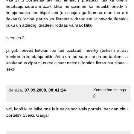
lietotaajs
izdara
mazak
kliku
nenoziimee
ka
noteikti
one.lv
ir
lietojamaaks.
tas
tikpat
labi
(un
shajaa
gadiijumaa
man
taa
arii
liekaas)
liecina
par
to
ka
lietotaajs
draugiem.lv
pavada
ilgaaku
laiku
un
attieciigi
taadeelj
rodaas
vairaak
kliku.
seedies
2i.
ja
gribi
peetiit
lietojamiibu
tad
uzstaadi
meerkji
(teiksim
atrast
konkreeta
lietotaaja
bildes/etc)
un
tad
saliidzini
pa
portaaliem.
a
kaukaadus
ciparinjus
reekjinaat
neiedziljinoties
lietas
buutiibaa
-
sekli
deni2s
, 07.09.2008. 08:41:24
Komentāra reitings:
0
vdl,
kopš
kura
laika
one.lv
ir
nevis
sociālais
portāls,
bet
gan
ziņu
portāls?
Sveiki,
Gauja!