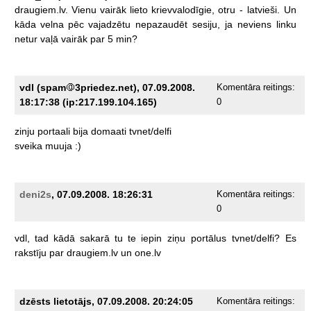
draugiem.lv.
Vienu
vairāk
lieto
krievvalodīgie,
otru
-
latvieši.
Un
kāda
velna
pēc
vajadzētu
nepazaudēt
sesiju,
ja
neviens
linku
netur
vaļā
vairāk
par
5
min?
vdl (spam
3priedez.net), 07.09.2008.
Komentāra reitings:
18:17:38 (ip:217.199.104.165)
0
zinju
portaali
bija
domaati
tvnet/delfi
sveika
muuja
:)
deni2s
, 07.09.2008. 18:26:31
Komentāra reitings:
0
vdl,
tad
kādā
sakarā
tu
te
iepin
ziņu
portālus
tvnet/delfi?
Es
rakstīju
par
draugiem.lv
un
one.lv
dzēsts lietotājs, 07.09.2008. 20:24:05
Komentāra reitings: