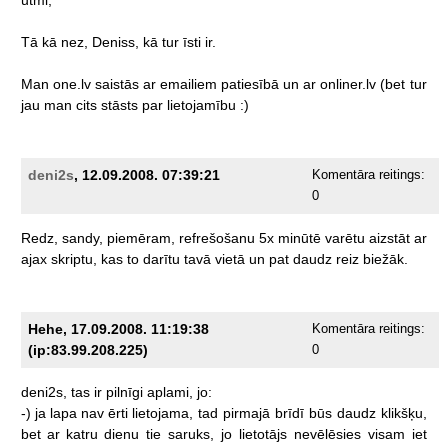
Tā
kā
nez,
Deniss,
kā
tur
īsti
ir.
Man
one.lv
saistās
ar
emailiem
patiesībā
un
ar
onliner.lv
(bet
tur
jau
man
cits
stāsts
par
lietojamību
:)
deni2s
, 12.09.2008. 07:39:21
Komentāra reitings:
0
Redz,
sandy,
piemēram,
refrešošanu
5x
minūtē
varētu
aizstāt
ar
ajax
skriptu,
kas
to
darītu
tavā
vietā
un
pat
daudz
reiz
biežāk.
Hehe, 17.09.2008. 11:19:38
Komentāra reitings:
(ip:83.99.208.225)
0
deni2s,
tas
ir
pilnīgi
aplami,
jo:
-)
ja
lapa
nav
ērti
lietojama,
tad
pirmajā
brīdī
būs
daudz
klikšķu,
bet
ar
katru
dienu
tie
saruks,
jo
lietotājs
nevēlēsies
visam
iet