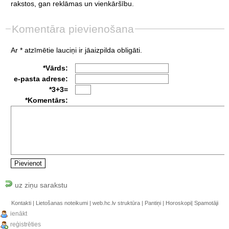
rakstos,
gan
reklāmas
un
vienkāršību.
Komentāra pievienošana
Ar * atzīmētie lauciņi ir jāaizpilda obligāti.
*Vārds:
e-pasta adrese:
*3+3=
*Komentārs:
uz ziņu sarakstu
Kontakti
|
Lietošanas noteikumi
|
web.hc.lv struktūra
|
Pantiņi
|
Horoskopi
|
Spamotāji
ienākt
reģistrēties