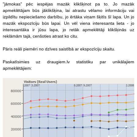
"jāmokas" pēc iespējas mazāk klikšķinot pa to. Jo mazāk
apmeklētājam būs jāklikšķina, lai atrastu vēlamo informāciju vai
izpildītu nepieciešamo darbību, jo ērtāka viņam šķitīs šī lapa. Un jo
mazāk ekspozīciju būs lapai. Un vēl viena interesanta lieta - jo
interesantāka ir jūsu lapa, jo retāk apmeklētāji klikšķinās uz
reklāmām tajā, cenšoties atrast ko citu.
Pāris reāli piemēri no dzīves saistībā ar ekspozīciju skaitu.
Paskatīsimies uz draugiem.lv statistiku par unikālajiem
apmeklētājiem: