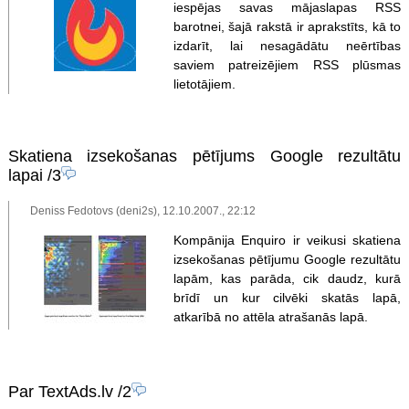
iespējas savas mājaslapas RSS
barotnei, šajā rakstā ir aprakstīts, kā to
izdarīt, lai nesagādātu neērtības
saviem patreizējiem RSS plūsmas
lietotājiem.
Skatiena izsekošanas pētījums Google rezultātu
lapai
/3
Deniss Fedotovs (deni2s), 12.10.2007., 22:12
Kompānija Enquiro ir veikusi skatiena
izsekošanas pētījumu Google rezultātu
lapām, kas parāda, cik daudz, kurā
brīdī un kur cilvēki skatās lapā,
atkarībā no attēla atrašanās lapā.
Par TextAds.lv
/2