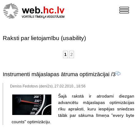
Raksti par lietojamību (usability)
1
2
Instrumenti mājaslapas ātruma optimizācijai
/3
Deniss Fedotovs (deni2s), 27.02.2010., 18:56
Šajā rakstā ir atrodami diezgan
advancētu mājaslapas optimizācijas
rīku apraksti, kuru iespējas sniedzas
tālāk par sākuma līmeņa "every byte
counts" optimizāciju.