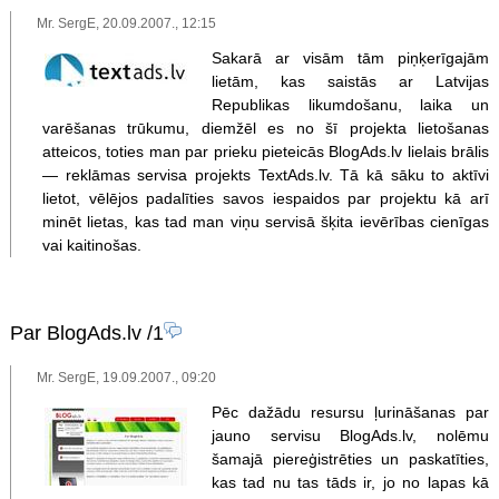
Mr. SergE, 20.09.2007., 12:15
Sakarā ar visām tām piņķerīgajām
lietām, kas saistās ar Latvijas
Republikas likumdošanu, laika un
varēšanas trūkumu, diemžēl es no šī projekta lietošanas
atteicos, toties man par prieku pieteicās BlogAds.lv lielais brālis
— reklāmas servisa projekts TextAds.lv. Tā kā sāku to aktīvi
lietot, vēlējos padalīties savos iespaidos par projektu kā arī
minēt lietas, kas tad man viņu servisā šķita ievērības cienīgas
vai kaitinošas.
Par BlogAds.lv
/1
Mr. SergE, 19.09.2007., 09:20
Pēc dažādu resursu ļurināšanas par
jauno servisu BlogAds.lv, nolēmu
šamajā piereģistrēties un paskatīties,
kas tad nu tas tāds ir, jo no lapas kā