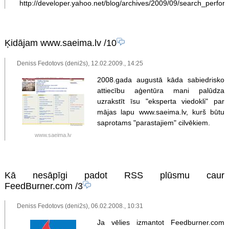
http://developer.yahoo.net/blog/archives/2009/09/search_perfor
Ķidājam www.saeima.lv
/10
Deniss Fedotovs (deni2s), 12.02.2009., 14:25
2008.gada augustā kāda sabiedrisko
attiecību aģentūra mani palūdza
uzrakstīt īsu "eksperta viedokli" par
mājas lapu www.saeima.lv, kurš būtu
saprotams "parastajiem" cilvēkiem.
www.saeima.lv
Kā nesāpīgi padot RSS plūsmu caur
FeedBurner.com
/3
Deniss Fedotovs (deni2s), 06.02.2008., 10:31
Ja vēlies izmantot Feedburner.com