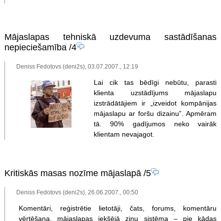
Mājaslapas tehniskā uzdevuma sastādīšanas
nepieciešamība
/4
Deniss Fedotovs (deni2s), 03.07.2007., 12:19
Lai cik tas bēdīgi nebūtu, parasti
klienta uzstādījums mājaslapu
izstrādātājiem ir „izveidot kompānijas
mājaslapu ar foršu dizainu”. Apmēram
tā. 90% gadījumos neko vairāk
klientam nevajagot.
Kritiskās masas nozīme mājaslapā
/5
Deniss Fedotovs (deni2s), 26.06.2007., 00:50
Komentāri, reģistrētie lietotāji, čats, forums, komentāru
vērtēšana, mājaslapas iekšējā ziņu sistēma – pie kādas