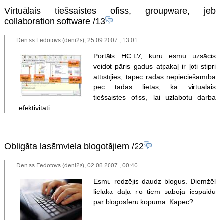
Virtuālais tiešsaistes ofiss, groupware, jeb
collaboration software
/13
Deniss Fedotovs (deni2s), 25.09.2007., 13:01
Portāls HC.LV, kuru esmu uzsācis
veidot pāris gadus atpakaļ ir ļoti stipri
attīstījies, tāpēc radās nepieciešamība
pēc tādas lietas, kā virtuālais
tiešsaistes ofiss, lai uzlabotu darba
efektivitāti.
Obligāta lasāmviela blogotājiem
/22
Deniss Fedotovs (deni2s), 02.08.2007., 00:46
Esmu redzējis daudz blogus. Diemžēl
lielākā daļa no tiem sabojā iespaidu
par blogosfēru kopumā. Kāpēc?