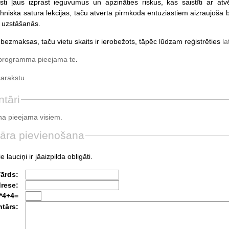
sti ļaus izprast ieguvumus un apzināties riskus, kas saistīti ar atv
hniska satura lekcijas, taču atvērtā pirmkoda entuziastiem aizraujoš
uzstāšanās.
bezmaksas, taču vietu skaits ir ierobežots, tāpēc lūdzam reģistrēties
la
programma pieejama te
.
sarakstu
tāri
a pieejama visiem.
āra pievienošana
e lauciņi ir jāaizpilda obligāti.
Vārds:
drese:
*4+4=
tārs: