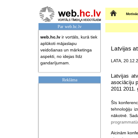
Sākumlapa
Motivāc
Par web.hc.lv
web.hc.lv
ir vortāls, kurā tiek
aplūkoti mājaslapu
Latvijas a
veidošanas un mārketinga
aspekti, no idejas līdz
LATA, 20.12.2
gandarījumam.
Latvijas at
Reklāma
asociāciju 
2011 2011. g
Šīs konferenc
tehnoloģiju i
nākotnē. Sadar
programmatūra
Aicinām konfe