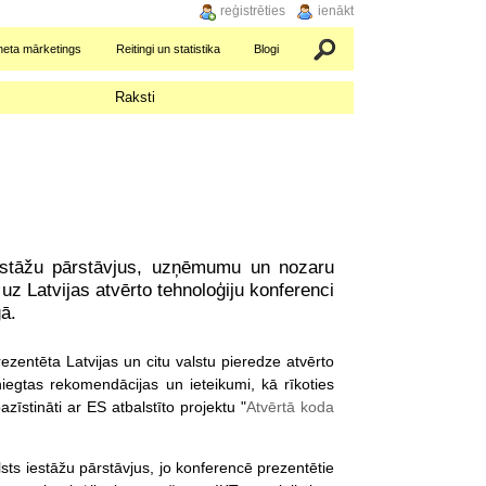
reģistrēties
ienākt
rneta mārketings
Reitingi un statistika
Blogi
Meklēšana
Raksti
 iestāžu pārstāvjus, uzņēmumu un nozaru
uz Latvijas atvērto tehnoloģiju konferenci
gā.
ezentēta Latvijas un citu valstu pieredze atvērto
niegtas rekomendācijas un ieteikumi, kā rīkoties
zīstināti ar ES atbalstīto projektu "
Atvērtā koda
ts iestāžu pārstāvjus, jo konferencē prezentētie