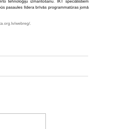
ērto tehnoloģiju izmantošanu. IKT speciālistiem
a būs pasaules līdera brīvās programmatūras jomā
ta.org.lv/webreg/
.