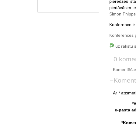
pieredzes stā
piedāvāsim te
Simon Phipps
Konference ir 
Konferences 
uz rakstu 
0 komen
Komentēšan
Koment
Ar * atzīmēti
*
e-pasta a
*Komen