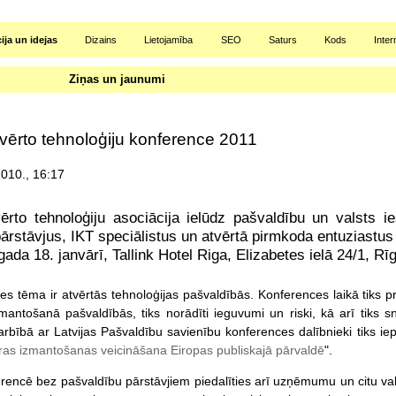
ija un idejas
Dizains
Lietojamība
SEO
Saturs
Kods
Inte
Ziņas un jaunumi
tvērto tehnoloģiju konference 2011
010., 16:17
vērto tehnoloģiju asociācija ielūdz pašvaldību un valsts
pārstāvjus, IKT speciālistus un atvērtā pirmkoda entuziastus 
ada 18. janvārī, Tallink Hotel Riga, Elizabetes ielā 24/1, Rī
es tēma ir atvērtās tehnoloģijas pašvaldībās. Konferences laikā tiks pr
zmantošanā pašvaldībās, tiks norādīti ieguvumi un riski, kā arī tiks s
bībā ar Latvijas Pašvaldību savienību konferences dalībnieki tiks iepa
s izmantošanas veicināšana Eiropas publiskajā pārvaldē
".
rencē bez pašvaldību pārstāvjiem piedalīties arī uzņēmumu un citu vals