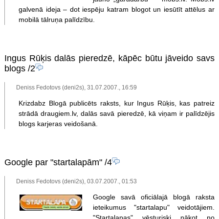
galvenā ideja – dot iespēju katram blogot un iesūtīt attēlus ar
mobilā tālruņa palīdzību.
Ingus Rūķis dalās pieredzē, kāpēc būtu jāveido savs
blogs
/2
Deniss Fedotovs (deni2s), 31.07.2007., 16:59
Krizdabz Blogā publicēts raksts, kur Ingus Rūķis, kas patreiz
strādā draugiem.lv, dalās savā pieredzē, kā viņam ir palīdzējis
blogs karjeras veidošanā.
Google par "startalapām"
/4
Deniss Fedotovs (deni2s), 03.07.2007., 01:53
Google savā oficiālajā blogā raksta
ieteikumus "startalapu" veidotājiem.
"Startalapas" vēsturiski nākot no