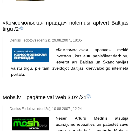
«Комсомольская правда» nolēmusi aptvert Baltijas
tirgu
/2
Deniss Fedotovs (deni2s), 29.08.2007., 18:05
«Комсомольская правда» meklē
investoru, kas ļautu paplašināt darbību,
ietverot arī Baltijas un Skandināvijas
valstu tirgu, pie tam izveidojot Baltijas krievvalodīgo interneta
portālu.
Mobs.lv – pagātne vai Web 3.0?
/21
Deniss Fedotovs (deni2s), 10.08.2007., 12:24
Nesen Artūrs Mednis atsūtīja
aicinājumu iepazīties un patestēt savu
jauno „garadarbu” – mobs.lv. Mobs.lv