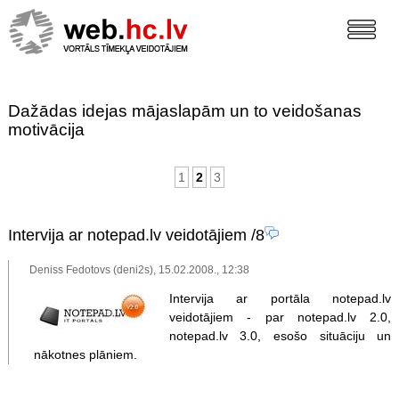
Dažādas idejas mājaslapām un to veidošanas
motivācija
1
2
3
Intervija ar notepad.lv veidotājiem
/8
Deniss Fedotovs (deni2s), 15.02.2008., 12:38
Intervija ar portāla notepad.lv
veidotājiem - par notepad.lv 2.0,
notepad.lv 3.0, esošo situāciju un
nākotnes plāniem.